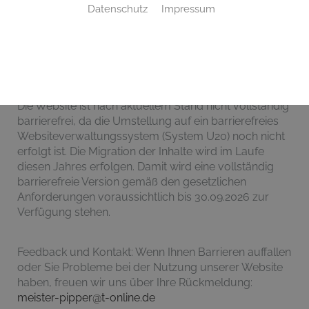
Datenschutz
Impressum
Diese Erklärung zur Barrierefreiheit gilt
für: https://meister-pipper.de
Stand der Vereinbarkeit mit den Anforderungen:
Die Website ist nach aktuellem Stand nicht vollständig
barrierefrei, da die Umstellung auf ein barrierefreies
Websiteverwaltungssystem (System U20) noch nicht
erfolgt ist. Die Migration der Inhalte wird im Laufe
diesen Jahres erfolgen. Damit wird eine vollständig
barrierefreie Version gemäß den gesetzlichen
Anforderungen voraussichtlich bis 30.09.2026 zur
Verfügung stehen.
Feedback und Kontakt: Wenn Ihnen Barrieren auffallen
oder Sie Probleme bei der Nutzung unserer Website
haben, freuen wir uns über Ihre Rückmeldung:
meister-pipper@t-online.de