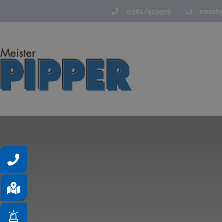
0561/519975
meiste