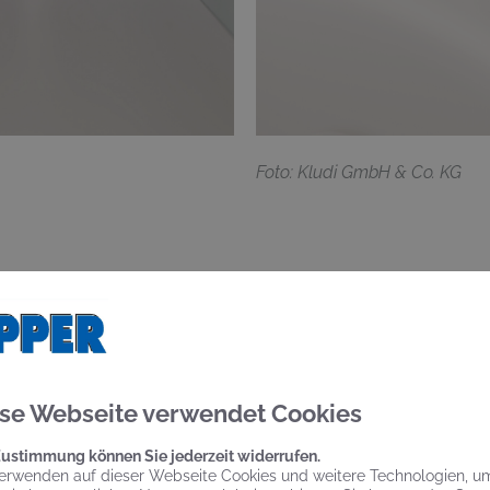
F
oto: Kludi GmbH & Co. KG
SAMMENSPIEL VON FORM UND FUN
se Webseite verwendet Cookies
afft eine Balance zwischen geometrischer Präzision und sa
Zustimmung können Sie jederzeit widerrufen.
erwenden auf dieser Webseite Cookies und weitere Technologien, u