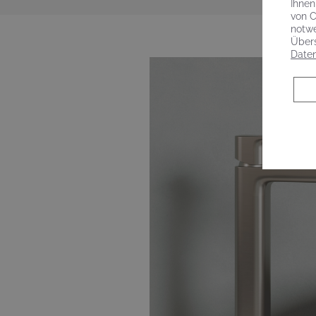
Ihnen
von C
notwe
Übers
Daten