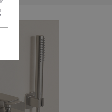
en
e
r